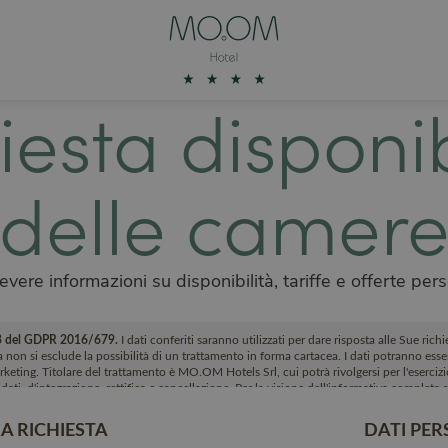
iesta disponib
delle camer
vere informazioni su disponibilità, tariffe e offerte pers
. 13 del GDPR 2016/679.
I dati conferiti saranno utilizzati per dare risposta alle Sue rich
non si esclude la possibilità di un trattamento in forma cartacea. I dati potranno essere 
keting. Titolare del trattamento è MO.OM Hotels Srl, cui potrà rivolgersi per l'esercizio 
i dati, d'integrazione, rettifica e cancellazione. Per la visione dell'informativa completa
A RICHIESTA
DATI PER