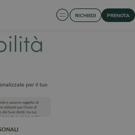
RICHIEDI
PRENOTA
ilità
e
onalizzate per il tuo
ieste e saranno oggetto di
utilizzati per l'invio di
dei Suoi diritti, tra cui
 si rimanda a:
privacy policy
.
SONALI