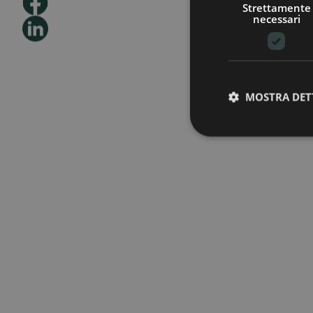
Strettamente
necessari
Dichiaro di aver letto e
MOSTRA DET
Acconsento
Non accon
al trattamento dei miei dati