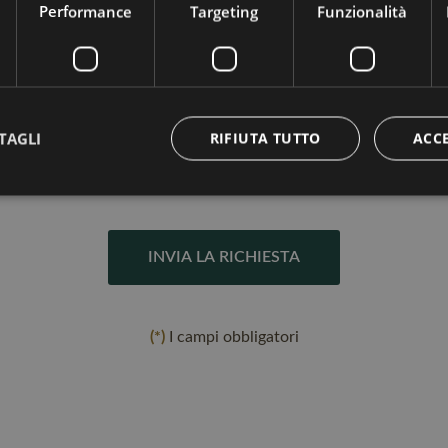
Performance
Targeting
Funzionalità
 compreso l'informativa sull'utilizzo dei miei dati personali
TAGLI
RIFIUTA TUTTO
ACC
sento
 personali anche per l'invio di materiale pubblicitario e di marketing (cons
INVIA LA RICHIESTA
(*)
I campi obbligatori