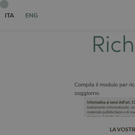
ITA
ENG
Rich
Compila il modulo per rice
soggiorno.
Informativa ai sensi dell'art
trattamento informatizzato, ma 
materiale pubblicitario e di mar
rientrano il diritto d'accesso a
LA VOSTR