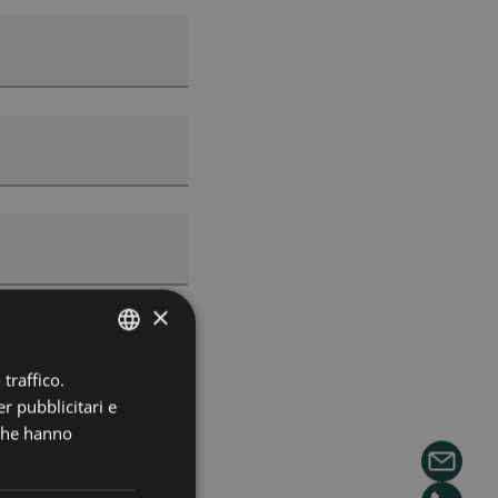
×
traffico.
ITALIAN
r pubblicitari e
ENGLISH
 che hanno