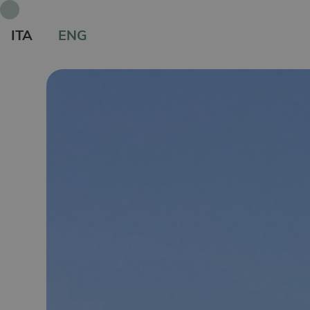
ITA
ENG