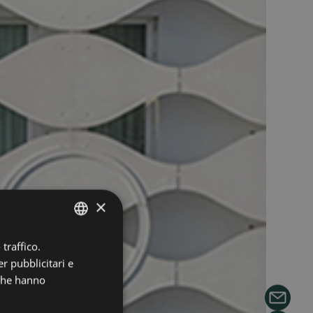
×
traffico.
ITALIAN
r pubblicitari e
ENGLISH
 che hanno