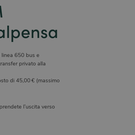
M
alpensa
 linea 650 bus e
ansfer privato alla
 costo di 45,00 € (massimo
prendete l’uscita verso