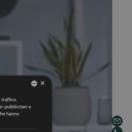
×
traffico.
ITALIAN
r pubblicitari e
ENGLISH
 che hanno